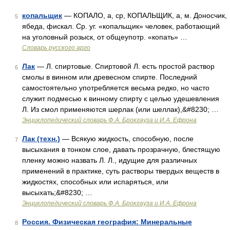
копальщик
— КОПАЛО, а, ср, КОПАЛЬЩИК, а, м. Доносчик,
5
ябеда, фискал. Ср. уг. «копальщик» человек, работающий
на уголовный розыск, от общеупотр. «копать» …
Словарь русского арго
Лак
— Л. спиртовые. Спиртовой Л. есть простой раствор
6
смолы в винном или древесном спирте. Последний
самостоятельно употребляется весьма редко, но часто
служит подмесью к винному спирту с целью удешевления
Л. Из смол применяются шерлак (или шеллак),&#8230; …
Энциклопедический словарь Ф.А. Брокгауза и И.А. Ефрона
Лак (техн.)
— Всякую жидкость, способную, после
7
высыхания в тонком слое, давать прозрачную, блестящую
пленку можно назвать Л. Л., идущие для различных
применений в практике, суть растворы твердых веществ в
жидкостях, способных или испаряться, или
высыхать;&#8230; …
Энциклопедический словарь Ф.А. Брокгауза и И.А. Ефрона
Россия. Физическая география: Минеральные
8