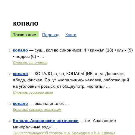
копало
Толкование
Перевод
Книги
копало
— сущ., кол во синонимов: 4 • кинжал (18) • клык (9)
1
• подрез (6) • …
Словарь синонимов
копало
— КОПАЛО, а, ср, КОПАЛЬЩИК, а, м. Доносчик,
2
ябеда, фискал. Ср. уг. «копальщик» человек, работающий
на уголовный розыск, от общеупотр. «копать» …
Словарь русского арго
копало
— околпа опалок …
3
Краткий словарь анаграмм
Копало-Арасанские источники
— см. Арасанские
4
минеральные воды …
Энциклопедический словарь Ф.А. Брокгауза и И.А. Ефрона