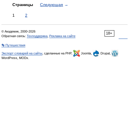
Страницы
Следующая
→
1
2
© Академик, 2000-2026
18+
Обратная связь:
Техподдержка
,
Реклама на сайте
👣 Путешествия
Экспорт словарей на сайты
, сделанные на PHP,
Joomla,
Drupal,
WordPress, MODx.