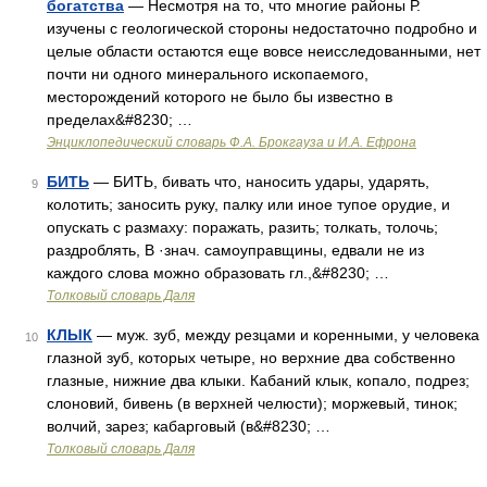
богатства
— Несмотря на то, что многие районы Р.
изучены с геологической стороны недостаточно подробно и
целые области остаются еще вовсе неисследованными, нет
почти ни одного минерального ископаемого,
месторождений которого не было бы известно в
пределах&#8230; …
Энциклопедический словарь Ф.А. Брокгауза и И.А. Ефрона
БИТЬ
— БИТЬ, бивать что, наносить удары, ударять,
9
колотить; заносить руку, палку или иное тупое орудие, и
опускать с размаху: поражать, разить; толкать, толочь;
раздроблять, В ·знач. самоуправщины, едвали не из
каждого слова можно образовать гл.,&#8230; …
Толковый словарь Даля
КЛЫК
— муж. зуб, между резцами и коренными, у человека
10
глазной зуб, которых четыре, но верхние два собственно
глазные, нижние два клыки. Кабаний клык, копало, подрез;
слоновий, бивень (в верхней челюсти); моржевый, тинок;
волчий, зарез; кабарговый (в&#8230; …
Толковый словарь Даля